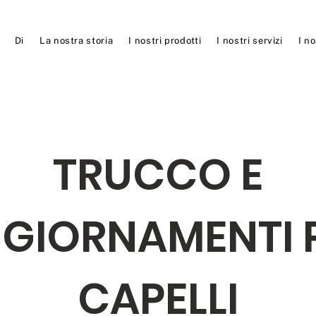
Di
La nostra storia
I nostri prodotti
I nostri servizi
I no
TRUCCO E
GIORNAMENTI 
CAPELLI