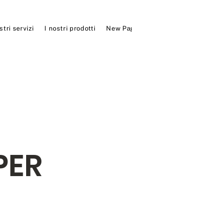
stri servizi
I nostri prodotti
New Page
New Page
I nostri 
PER