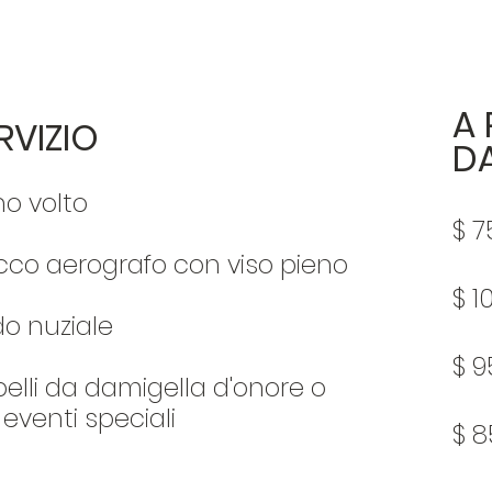
A 
RVIZIO
D
no volto
$ 7
cco aerografo con viso pieno
$ 1
o nuziale
$ 9
elli da damigella d'onore o
 eventi speciali
$ 8