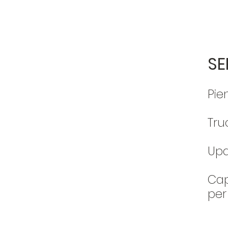
SE
Pie
Tru
Upd
Cap
per